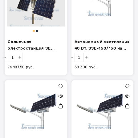
час
батарее.
12В
Солнечная
Автономный светильник
электростанция SE
40 Вт. SSE-150/150 на
300Вт панель, акб 150 А/
солнечной батарее.
-
+
-
+
час 12В
76 187,50
руб.
58 300
руб.
Автономный
Автономный
светильник
светильник
30
20
Вт.
Вт.
SSE-
SSE-
150/150
150/150
на
на
солнечной
солнечной
батарее.
батарее.