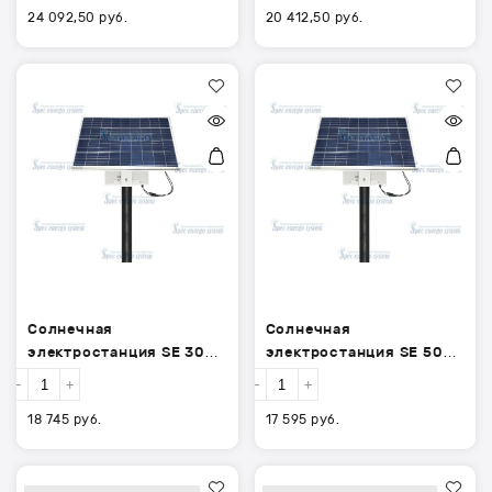
24 092,50
руб.
20 412,50
руб.
Солнечная
Солнечная
электростанция
электростанция
SE
SE
30вт
50вт
панель,
панель,
акб
акб
24
17
А/
А/
час
час
12В.
12В.
Солнечная
Солнечная
электростанция SE 30вт
электростанция SE 50вт
панель, акб 24 А/час
панель, акб 17 А/час 12В.
-
+
-
+
12В.
18 745
руб.
17 595
руб.
Солнечная
Солнечная
электростанция
электростанция