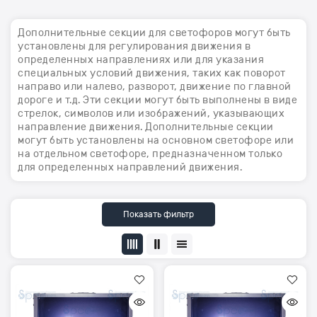
Дополнительные секции для светофоров могут быть
установлены для регулирования движения в
определенных направлениях или для указания
специальных условий движения, таких как поворот
направо или налево, разворот, движение по главной
дороге и т.д. Эти секции могут быть выполнены в виде
стрелок, символов или изображений, указывающих
направление движения. Дополнительные секции
могут быть установлены на основном светофоре или
на отдельном светофоре, предназначенном только
для определенных направлений движения.
Показать фильтр
Дополнительная
Дополнительная
секция
секция
для
для
светофоров
светофоров
пешеход
пешеход