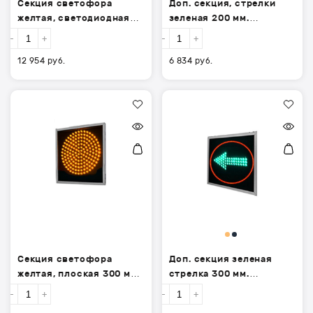
Секция светофора
Доп. секция, стрелки
желтая, светодиодная
зеленая 200 мм.
300 мм. с ТООВ-300КЛ
СДС-200СЛ для Т.1П 2
-
+
-
+
Т.7.2
(Т.1 Л 2)
12 954
руб.
6 834
руб.
Секция
Доп.
светофора
секция
желтая,
зеленая
плоская
стрелка
300
300
мм.
мм.
(СДС-300Ж)
(СДС-300СЛ)
Т.7.2
для
плоских
светофоров
Т.1П2
(Т.1Л2)
Секция светофора
Доп. секция зеленая
желтая, плоская 300 мм.
стрелка 300 мм.
(СДС-300Ж) Т.7.2
(СДС-300СЛ) для
-
+
-
+
плоских светофоров